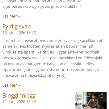
grensen mellom beboerens eget ansvar for
egenberedskap og styrets juridiske plikter?
Les mer »
Fyldig svar
16. jun. 2026
15:28
Hvem har ansvaret hvis vannrør fryser og sprekker i et
sameie? Hvis frosten skyldes at en beboer har latt
vinduet stå åpent i kaldt vær, ligger ansvaret normalt
hos seksjonseieren. Hvis røret sprekker i en felles sjakt
på grunn av manglende isolasjon eller svikt i felles
oppvarmingsanlegg som styret burde vedlikeholdt, faller
ansvaret på boligselskapet (styret).
Les mer »
Blogginnlegg
11. jun. 2026
15:42