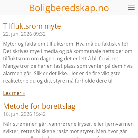
Boligberedskap.no
Gå
til
hovedinnhold
Tilfluktsrom myte
22. jun. 2026
09:32
Myter og fakta om tilfluktsrom: Hva må du faktisk vite?
Det skrives mye i media og på kommunale nettsider om
tilfluktsrom om dagen, og det er lett å bli forvirret.
Mange tror de har en fast plass som venter på dem hvis
alarmen går. Slik er det ikke. Her er de fire viktigste
realitetene du og ditt styre må forholde dere til.
Les mer »
Metode for borettslag
16. jun. 2026
15:42
Når strømmen går, vannrørene fryser, eller fjernvarmen
svikter, rettes blikkene raskt mot styret. Men hvor går